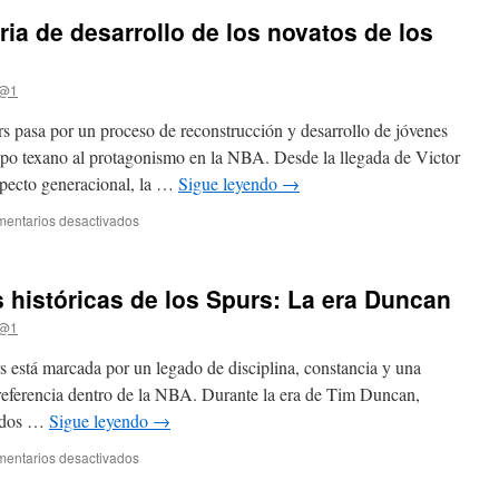
oria de desarrollo de los novatos de los
J@1
s pasa por un proceso de reconstrucción y desarrollo de jóvenes
ipo texano al protagonismo en la NBA. Desde la llegada de Victor
ecto generacional, la …
Sigue leyendo
→
en
entarios desactivados
Análisis
de
la
s históricas de los Spurs: La era Duncan
trayectoria
de
J@1
desarrollo
de
s está marcada por un legado de disciplina, constancia y una
los
en referencia dentro de la NBA. Durante la era de Tim Duncan,
novatos
todos …
Sigue leyendo
→
de
los
en
entarios desactivados
Spurs
Repaso
de