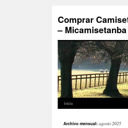
Comprar Camiset
– Micamisetanba
Inicio
Saltar
al
agosto 2025
Archivo mensual:
contenido