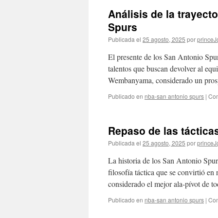
Análisis de la trayect
Spurs
Publicada el
25 agosto, 2025
por
prince
El presente de los San Antonio Spur
talentos que buscan devolver al equ
Wembanyama, considerado un prosp
Publicado en
nba-san antonio spurs
|
Com
Repaso de las táctica
Publicada el
25 agosto, 2025
por
prince
La historia de los San Antonio Spur
filosofía táctica que se convirtió 
considerado el mejor ala-pívot de 
Publicado en
nba-san antonio spurs
|
Com