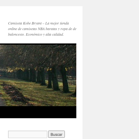
Camiseta Kobe Bryant – La mejor tienda
online de camisetas NBA baratas y ropa de de
baloncesto. Económico y alta calidad.