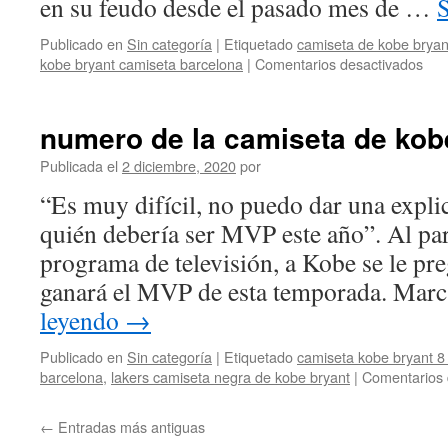
en su feudo desde el pasado mes de …
Publicado en
Sin categoría
|
Etiquetado
camiseta de kobe bryan
en
kobe bryant camiseta barcelona
|
Comentarios desactivados
Tie
com
cam
numero de la camiseta de kob
de
kob
Publicada el
2 diciembre, 2020
por
bry
“Es muy difícil, no puedo dar una expli
quién debería ser MVP este año”. Al par
programa de televisión, a Kobe se le pr
ganará el MVP de esta temporada. Marc
leyendo
→
Publicado en
Sin categoría
|
Etiquetado
camiseta kobe bryant 8 
barcelona
,
lakers camiseta negra de kobe bryant
|
Comentarios 
←
Entradas más antiguas