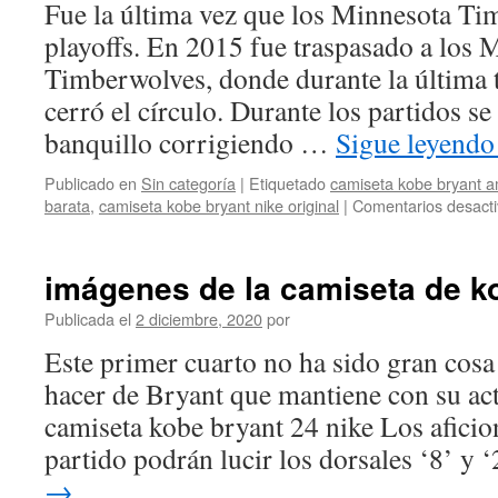
Fue la última vez que los Minnesota Ti
los
lakers
playoffs. En 2015 fue traspasado a los 
Timberwolves, donde durante la última
cerró el círculo. Durante los partidos se 
banquillo corrigiendo …
Sigue leyend
Publicado en
Sin categoría
|
Etiquetado
camiseta kobe bryant 
barata
,
camiseta kobe bryant nike original
|
Comentarios desact
imágenes de la camiseta de k
Publicada el
2 diciembre, 2020
por
Este primer cuarto no ha sido gran cosa
hacer de Bryant que mantiene con su act
camiseta kobe bryant 24 nike Los aficio
partido podrán lucir los dorsales ‘8’ y 
→