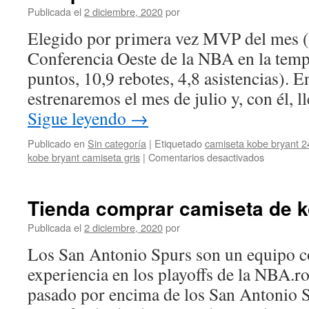
Publicada el
2 diciembre, 2020
por
Elegido por primera vez MVP del mes (f
Conferencia Oeste de la NBA en la tem
puntos, 10,9 rebotes, 4,8 asistencias). E
estrenaremos el mes de julio y, con él, 
Sigue leyendo
→
Publicado en
Sin categoría
|
Etiquetado
camiseta kobe bryant 2
en
kobe bryant camiseta gris
|
Comentarios desactivados
Comprar
numero
de
Tienda comprar camiseta de k
la
camiseta
Publicada el
2 diciembre, 2020
por
de
Los San Antonio Spurs son un equipo c
kobe
bryant
experiencia en los playoffs de la NBA.
pasado por encima de los San Antonio S