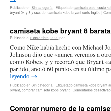
Publicado en
Sin categoría
|
Etiquetado
camiseta baloncesto ko
bryant 24 y 8 y escudo
,
camiseta kobe bryant corte inglés
|
Come
camiseta kobe bryant 8 barat
Publicada el
2 diciembre, 2020
por
Como Nike había hecho con Michael Jor
Johnson dijo que «nunca veremos a otro
como Kobe», y y recordó que Bryant «a
partido, anotó 60 puntos en su último 
leyendo
→
Publicado en
Sin categoría
|
Etiquetado
camiseta kobe bryant 
bryant
,
comprar camiseta kobe bryant
|
Comentarios desactivad
Comprar numero de la camiset