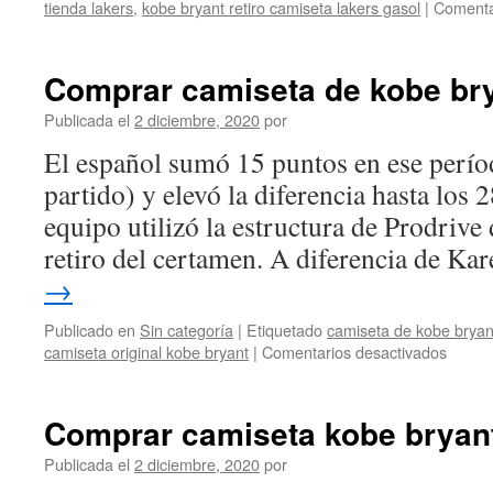
tienda lakers
,
kobe bryant retiro camiseta lakers gasol
|
Comenta
Comprar camiseta de kobe bry
Publicada el
2 diciembre, 2020
por
El español sumó 15 puntos en ese períod
partido) y elevó la diferencia hasta los 
equipo utilizó la estructura de Prodrive
retiro del certamen. A diferencia de K
→
Publicado en
Sin categoría
|
Etiquetado
camiseta de kobe bryan
en
camiseta original kobe bryant
|
Comentarios desactivados
Compr
camise
de
Comprar camiseta kobe bryant
kobe
bryant
Publicada el
2 diciembre, 2020
por
de