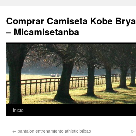
Comprar Camiseta Kobe Bryan
– Micamisetanba
Saltar
Inicio
al
←
pantalon entrenamiento athletic bilbao
▷ 
contenido