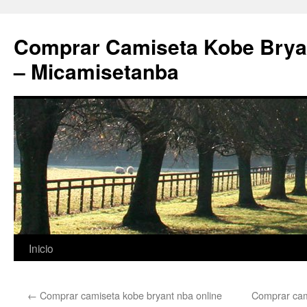
Comprar Camiseta Kobe Bryan
– Micamisetanba
Saltar
Inicio
al
←
Comprar camiseta kobe bryant nba online
Comprar cam
contenido