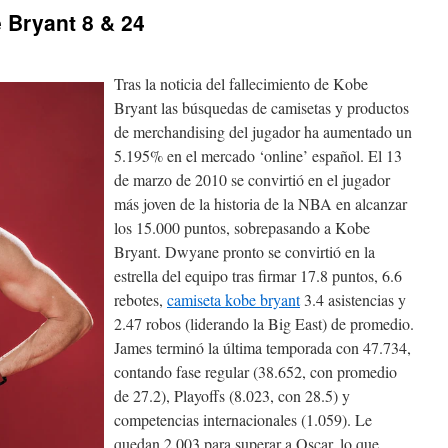
 Bryant 8 & 24
Tras la noticia del fallecimiento de Kobe
Bryant las búsquedas de camisetas y productos
de merchandising del jugador ha aumentado un
5.195% en el mercado ‘online’ español. El 13
de marzo de 2010 se convirtió en el jugador
más joven de la historia de la NBA en alcanzar
los 15.000 puntos, sobrepasando a Kobe
Bryant. Dwyane pronto se convirtió en la
estrella del equipo tras firmar 17.8 puntos, 6.6
rebotes,
camiseta kobe bryant
3.4 asistencias y
2.47 robos (liderando la Big East) de promedio.
James terminó la última temporada con 47.734,
contando fase regular (38.652, con promedio
de 27.2), Playoffs (8.023, con 28.5) y
competencias internacionales (1.059). Le
quedan 2.003 para superar a Oscar, lo que