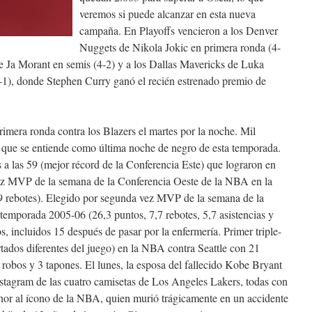
veremos si puede alcanzar en esta nueva
campaña. En Playoffs vencieron a los Denver
Nuggets de Nikola Jokic en primera ronda (4-
e Ja Morant en semis (4-2) y a los Dallas Mavericks de Luka
4-1), donde Stephen Curry ganó el recién estrenado premio de
imera ronda contra los Blazers el martes por la noche. Mil
la que se entiende como última noche de negro de esta temporada.
s a las 59 (mejor récord de la Conferencia Este) que lograron en
ez MVP de la semana de la Conferencia Oeste de la NBA en la
9 rebotes). Elegido por segunda vez MVP de la semana de la
emporada 2005-06 (26,3 puntos, 7,7 rebotes, 5,7 asistencias y
, incluidos 15 después de pasar por la enfermería. Primer triple-
tados diferentes del juego) en la NBA contra Seattle con 21
4 robos y 3 tapones. El lunes, la esposa del fallecido Kobe Bryant
Instagram de las cuatro camisetas de Los Angeles Lakers, todas con
or al ícono de la NBA, quien murió trágicamente en un accidente