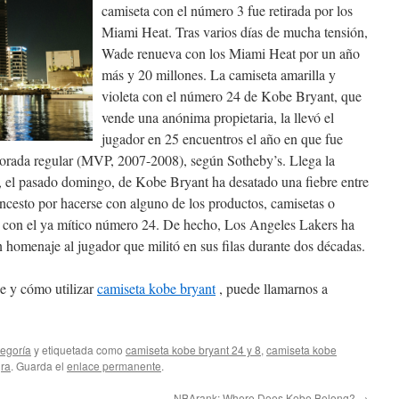
camiseta con el número 3 fue retirada por los
Miami Heat. Tras varios días de mucha tensión,
Wade renueva con los Miami Heat por un año
más y 20 millones. La camiseta amarilla y
violeta con el número 24 de Kobe Bryant, que
vende una anónima propietaria, la llevó el
jugador en 25 encuentros el año en que fue
orada regular (MVP, 2007-2008), según Sotheby’s. Llega la
 el pasado domingo, de Kobe Bryant ha desatado una fiebre entre
oncesto por hacerse con alguno de los productos, camisetas o
o con el ya mítico número 24. De hecho, Los Angeles Lakers ha
n homenaje al jugador que militó en sus filas durante dos décadas.
e y cómo utilizar
camiseta kobe bryant
, puede llamarnos a
tegoría
y etiquetada como
camiseta kobe bryant 24 y 8
,
camiseta kobe
gra
. Guarda el
enlace permanente
.
NBArank: Where Does Kobe Belong?
→