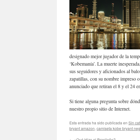
designado mejor jugador de la temp
‘Kobemanía’. La muerte inesperada,
sus seguidores y aficionados al bal
zapatillas, con su nombre impreso 
anunciado que retiran el 8 y el 24 e
Si tiene alguna pregunta sobre dónd
nuestro propio sitio de Internet.
Esta entrada ha sido publicada en
Sin ca
bryant amazon
,
camiseta kobe bryant ne
←
¿Qué Hizo el Brasileño?