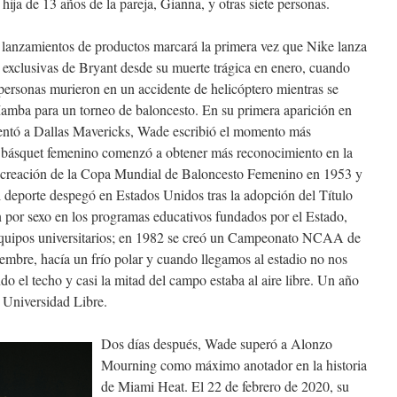
hija de 13 años de la pareja, Gianna, y otras siete personas.
lanzamientos de productos marcará la primera vez que Nike lanza
s exclusivas de Bryant desde su muerte trágica en enero, cuando
 personas murieron en un accidente de helicóptero mientras se
amba para un torneo de baloncesto. En su primera aparición en
frentó a Dallas Mavericks, Wade escribió el momento más
l básquet femenino comenzó a obtener más reconocimiento en la
a creación de la Copa Mundial de Baloncesto Femenino en 1953 y
 deporte despegó en Estados Unidos tras la adopción del Título
ón por sexo en los programas educativos fundados por el Estado,
equipos universitarios; en 1982 se creó un Campeonato NCAA de
embre, hacía un frío polar y cuando llegamos al estadio no nos
o el techo y casi la mitad del campo estaba al aire libre. Un año
 Universidad Libre.
Dos días después, Wade superó a Alonzo
Mourning como máximo anotador en la historia
de Miami Heat. El 22 de febrero de 2020, su