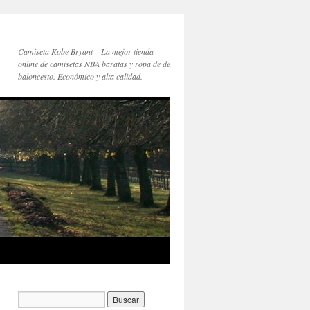
Camiseta Kobe Bryant – La mejor tienda
online de camisetas NBA baratas y ropa de de
baloncesto. Económico y alta calidad.