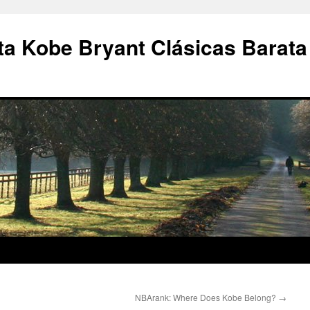
a Kobe Bryant Clásicas Barata
NBArank: Where Does Kobe Belong?
→