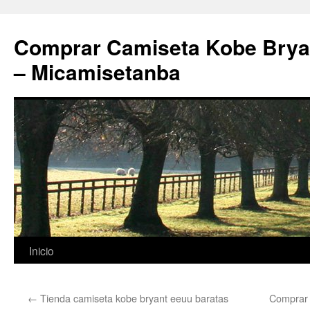
Comprar Camiseta Kobe Bryan
– Micamisetanba
Saltar
Inicio
al
←
Tienda camiseta kobe bryant eeuu baratas
Comprar 
contenido