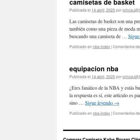
camisetas de basket
Publicada el
14 abril, 2025
por
princeJ@
Las camisetas de basket son una pre
también como una pieza de moda muy
buscando una camiseta de …
Sigue
Publicado en
nba-index
|
Comentarios de
equipacion nba
Publicada el
14 abril, 2025
por
princeJ@
¿Eres fanático de la NBA y estás bu
la respuesta es sí, este artículo es 
sino …
Sigue leyendo
→
Publicado en
nba-index
|
Comentarios de
Comprar Camiseta Kobe Bryant Clás