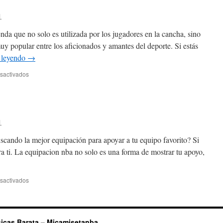
1
nda que no solo es utilizada por los jugadores en la cancha, sino
 popular entre los aficionados y amantes del deporte. Si estás
 leyendo
→
en
sactivados
camisetas
de
basket
1
scando la mejor equipación para apoyar a tu equipo favorito? Si
para ti. La equipacion nba no solo es una forma de mostrar tu apoyo,
en
sactivados
equipacion
nba
icas Barata – Micamisetanba