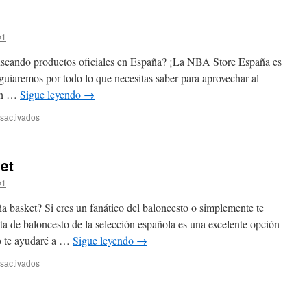
@1
uscando productos oficiales en España? ¡La NBA Store España es
e guiaremos por todo lo que necesitas saber para aprovechar al
 en …
Sigue leyendo
→
en
sactivados
nba
store
españa
et
@1
 basket? Si eres un fanático del baloncesto o simplemente te
eta de baloncesto de la selección española es una excelente opción
lo te ayudaré a …
Sigue leyendo
→
en
sactivados
camiseta
españa
basket