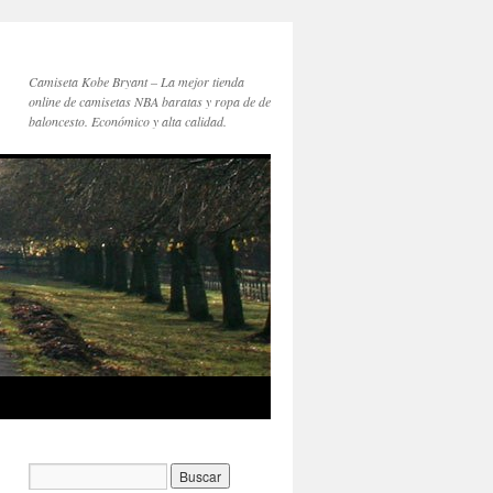
Camiseta Kobe Bryant – La mejor tienda
online de camisetas NBA baratas y ropa de de
baloncesto. Económico y alta calidad.