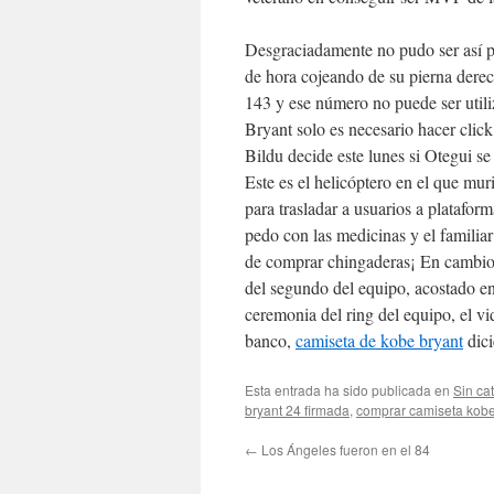
Desgraciadamente no pudo ser así p
de hora cojeando de su pierna dere
143 y ese número no puede ser uti
Bryant solo es necesario hacer clic
Bildu decide este lunes si Otegui se
Este es el helicóptero en el que mur
para trasladar a usuarios a plataform
pedo con las medicinas y el familiar
de comprar chingaderas¡ En cambio, 
del segundo del equipo, acostado e
ceremonia del ring del equipo, el v
banco,
camiseta de kobe bryant
dici
Esta entrada ha sido publicada en
Sin ca
bryant 24 firmada
,
comprar camiseta kobe
←
Los Ángeles fueron en el 84