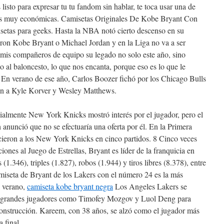
 listo para expresar tu tu fandom sin hablar, te toca usar una de
ales muy económicas. Camisetas Originales De Kobe Bryant Con
setas para geeks. Hasta la NBA notó cierto descenso en su
ron Kobe Bryant o Michael Jordan y en la Liga no va a ser
 mis compañeros de equipo su legado no solo este año, sino
al baloncesto, lo que nos encanta, porque eso es lo que le
 En verano de ese año, Carlos Boozer fichó por los Chicago Bulls
ron a Kyle Korver y Wesley Matthews.
icialmente New York Knicks mostró interés por el jugador, pero el
anunció que no se efectuaría una oferta por él. En la Primera
cieron a los New York Knicks en cinco partidos. 8 Cinco veces
nes al Juego de Estrellas, Bryant es líder de la franquicia en
(1.346), triples (1.827), robos (1.944) y tiros libres (8.378), entre
miseta de Bryant de los Lakers con el número 24 es la más
l verano,
camiseta kobe bryant negra
Los Angeles Lakers se
dos grandes jugadores como Timofey Mozgov y Luol Deng para
construcción. Kareem, con 38 años, se alzó como el jugador más
 final.