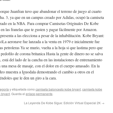
orque Juanfran tuvo que abandonar el terreno de juego al cuarto
cha. 3, ya que en un campus creado por Adidas, ocupó la camiseta
lizado en la NBA. Para comprar Camisetas Originales De Kobe
k en las franelas que te gusten y pagar fácilmente por Amazon.
 presenta a las elecciona a pesar de la inhabilitación. Kobe Bryant:
ióLa aeronave fue lanzada a la venta en 1979 e inicialmente fue
as petroleras Ya se murio, vuelta a la hoja si que lastima pero que
 pedofilo de corona britanica Hasta la gente de dinero no se salva
está del lado de la cancha en las instalaciones de entrenamiento
n una mesa de masaje, con el dolor en el cuerpo amasado. En la
ideo muestra a Iguodala demostrando el cambio a otros en el
éndoles que le den un giro a la cara.
tegoría
y etiquetada como
camiseta baloncesto kobe bryant
,
camiseta kobe
 bryant
. Guarda el
enlace permanente
.
La Leyenda De Kobe Sigue: Edición Virtual Especial 2K
→