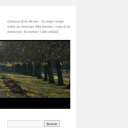
Camiseta Kobe Bryant – La mejor tienda
online de camisetas NBA baratas y ropa de de
baloncesto. Económico y alta calidad.