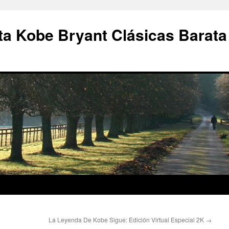
a Kobe Bryant Clásicas Barata
La Leyenda De Kobe Sigue: Edición Virtual Especial 2K
→