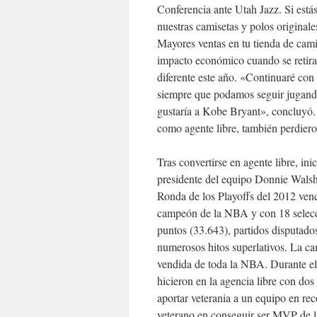
Conferencia ante Utah Jazz. Si estás
nuestras camisetas y polos origin
Mayores ventas en tu tienda de cami
impacto económico cuando se retira
diferente este año. «Continuaré con
siempre que podamos seguir jugando 
gustaría a Kobe Bryant», concluyó.
como agente libre, también perdie
Tras convertirse en agente libre, in
presidente del equipo Donnie Walsh 
Ronda de los Playoffs del 2012 ven
campeón de la NBA y con 18 seleccio
puntos (33.643), partidos disputados 
numerosos hitos superlativos. La ca
vendida de toda la NBA. Durante e
hicieron en la agencia libre con 
aportar veterania a un equipo en re
veterano en conseguir ser MVP de la