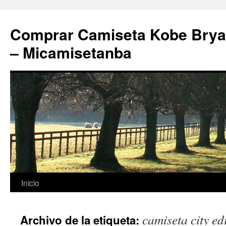
Comprar Camiseta Kobe Bryan
– Micamisetanba
Saltar
Inicio
al
camiseta city e
Archivo de la etiqueta:
contenido