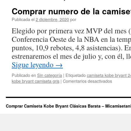
Comprar numero de la camiset
Publicada el
2 diciembre, 2020
por
Elegido por primera vez MVP del mes (f
Conferencia Oeste de la NBA en la tem
puntos, 10,9 rebotes, 4,8 asistencias). E
estrenaremos el mes de julio y, con él, 
Sigue leyendo
→
Publicado en
Sin categoría
|
Etiquetado
camiseta kobe bryant 2
en
kobe bryant camiseta gris
|
Comentarios desactivados
Comprar
numero
de
la
Comprar Camiseta Kobe Bryant Clásicas Barata – Micamiseta
camiseta
de
kobe
bryant