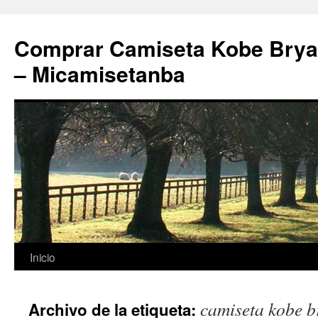
Comprar Camiseta Kobe Bryan
– Micamisetanba
Saltar
Inicio
al
camiseta kobe b
Archivo de la etiqueta:
contenido