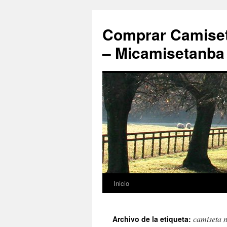
Comprar Camiset
– Micamisetanba
Inicio
Saltar
al
camiseta 
Archivo de la etiqueta:
contenido