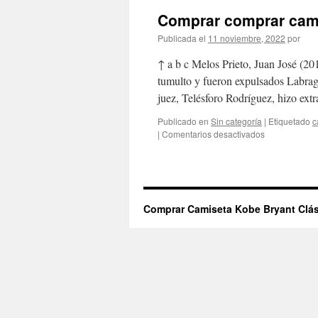
Comprar comprar cami
Publicada el
11 noviembre, 2022
por
↑ a b c Melos Prieto, Juan José (2
tumulto y fueron expulsados Labrag
juez, Telésforo Rodríguez, hizo ex
Publicado en
Sin categoría
|
Etiquetado
c
en
|
Comentarios desactivados
Comprar
comprar
camiseta
kobe
bryant
Comprar Camiseta Kobe Bryant Clás
24
2022
online