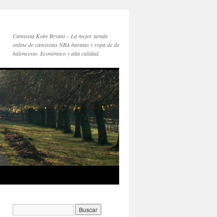
Camiseta Kobe Bryant – La mejor tienda
online de camisetas NBA baratas y ropa de de
baloncesto. Económico y alta calidad.