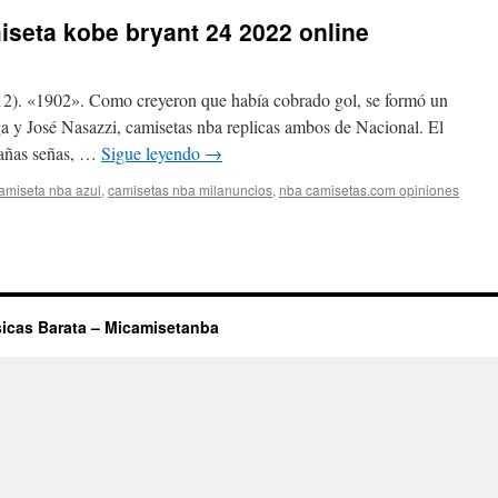
seta kobe bryant 24 2022 online
012). «1902». Como creyeron que había cobrado gol, se formó un
a y José Nasazzi, camisetas nba replicas ambos de Nacional. El
trañas señas, …
Sigue leyendo
→
amiseta nba azul
,
camisetas nba milanuncios
,
nba camisetas.com opiniones
icas Barata – Micamisetanba