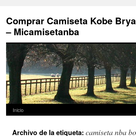
Comprar Camiseta Kobe Bryan
– Micamisetanba
Saltar
Inicio
al
camiseta nba bo
Archivo de la etiqueta:
contenido