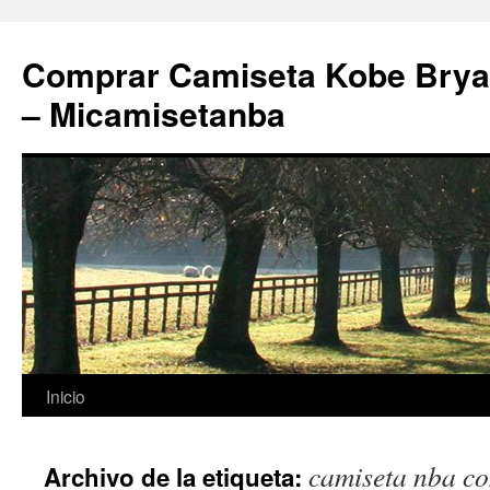
Comprar Camiseta Kobe Bryan
– Micamisetanba
Saltar
Inicio
al
camiseta nba co
Archivo de la etiqueta:
contenido