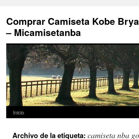
Comprar Camiseta Kobe Bryan
– Micamisetanba
Saltar
Inicio
al
camiseta nba go
Archivo de la etiqueta:
contenido