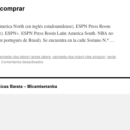
 comprar
rica North (en inglés estadounidense). ESPN Press Room
nse). ESPN». ESPN Press Room Latin America South. NBA no
 portugués de Brasil). Se encuentra en la calle Soriano N.º …
amiseta nba lebron james lakers
,
camiseta nba miami nike amazon
,
venta
en
|
Comentarios desactivados
camiseta
kobe
bryant
comprar
icas Barata – Micamisetanba