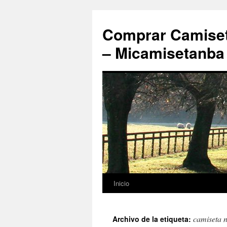
Comprar Camiset
– Micamisetanba
Inicio
Saltar
al
camiseta n
Archivo de la etiqueta:
contenido