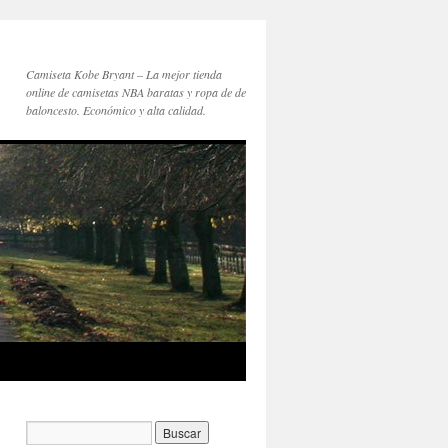
Camiseta Kobe Bryant – La mejor tienda
online de camisetas NBA baratas y ropa de de
baloncesto. Económico y alta calidad.