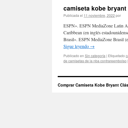
camiseta kobe bryant
Publicada el
11 noviembre, 2022
por
ESPN». ESPN MediaZone Latin Ame
Caribbean (en inglés estadounide
Brasil». ESPN MediaZone Brasil (en
Sigue leyendo
→
Publicado en
Sin categoría
|
Etiquetado
c
de camisetas de la nba contrareembolso
Comprar Camiseta Kobe Bryant Clás