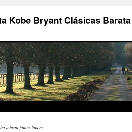
a Kobe Bryant Clásicas Barata
ba lebron james lakers