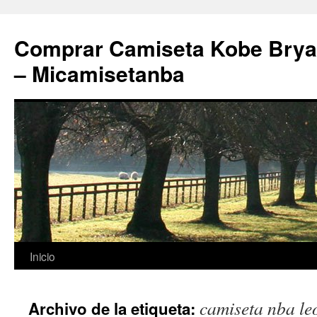
Comprar Camiseta Kobe Bryan
– Micamisetanba
Saltar
Inicio
al
camiseta nba le
Archivo de la etiqueta:
contenido