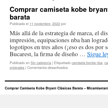
Comprar camiseta kobe bryant
barata
Publicada el
11 noviembre, 2022
por
Más allá de la estrategia de marca, el di
impresión, equipaciones nba han lograd
logotipos en tres años (¡eso es dos por
Bucarest, la firma de diseño …
Sigue l
Publicado en
Sin categoría
|
Etiquetado
camiseta bonita nba
,
ca
en
originales
|
Comentarios desactivados
Comprar
camiseta
kobe
bryant
Comprar Camiseta Kobe Bryant Clásicas Barata – Micamiseta
24
niño
2022
barata