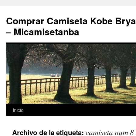
Comprar Camiseta Kobe Bryan
– Micamisetanba
Saltar
Inicio
al
camiseta num 8
Archivo de la etiqueta:
contenido