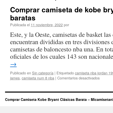
Comprar camiseta de kobe bry
baratas
Publicada el
11 noviembre, 2022
por
Este, y la Oeste, camisetas de basket las 
encuentran divididas en tres divisiones
camisetas de baloncesto nba una. En tota
oficiales de los cuales 143 son naciona
→
Publicado en
Sin categoría
|
Etiquetado
camiseta nba jordan 1
en
james
,
camiseta num 8 nba
|
Comentarios desactivados
Compra
camiset
de
kobe
Comprar Camiseta Kobe Bryant Clásicas Barata – Micamiseta
bryant
de
los