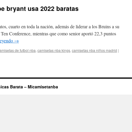
e bryant usa 2022 baratas
os, cuarto en toda la nación, además de liderar a los Bruins a su
fic Ten Conference, mientras que como senior aportó 22,3 puntos
leyendo
→
amisetas de futbol nba
,
camisetas nba kings
,
camisetas nba niños madrid
|
icas Barata – Micamisetanba