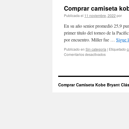
Comprar camiseta kob
Publicada el
11 noviembre, 2022
por
En su año senior promedió 25,9 punt
primer título del torneo de la Paci
por encuentro. Miller fue …
Sigue 
Publicado en
Sin categoría
|
Etiquetado
c
en
Comentarios desactivados
Comprar
camiseta
kobe
bryant
usa
Comprar Camiseta Kobe Bryant Clás
2022
baratas