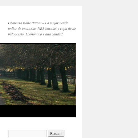
Camiseta Kobe Bryant – La mejor tienda
online de camisetas NBA baratas y ropa de de
baloncesto. Económico y alta calidad.