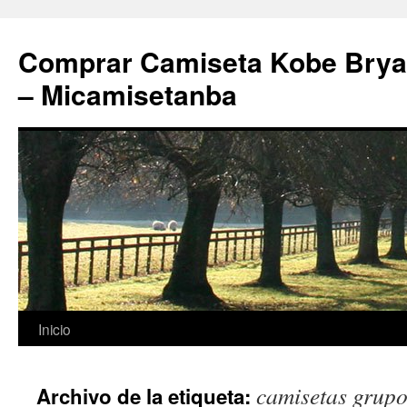
Comprar Camiseta Kobe Bryan
– Micamisetanba
Saltar
Inicio
al
camisetas grupo
Archivo de la etiqueta:
contenido