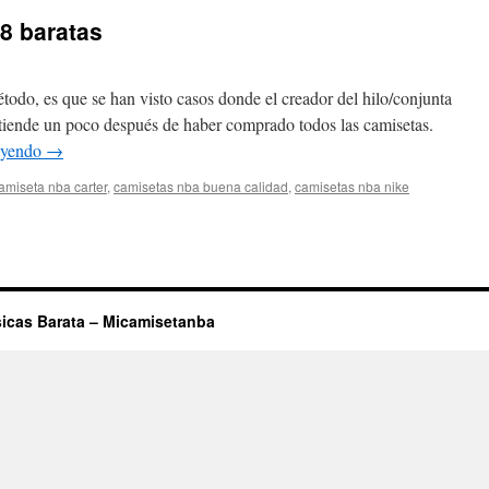
8 baratas
todo, es que se han visto casos donde el creador del hilo/conjunta
ntiende un poco después de haber comprado todos las camisetas.
eyendo
→
amiseta nba carter
,
camisetas nba buena calidad
,
camisetas nba nike
t
seta
as
icas Barata – Micamisetanba