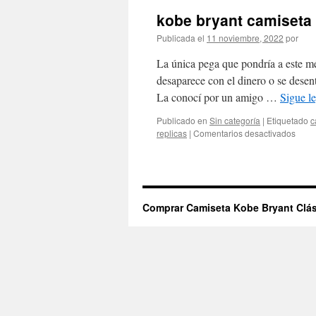
kobe bryant camiseta 
Publicada el
11 noviembre, 2022
por
La única pega que pondría a este mé
desaparece con el dinero o se dese
La conocí por un amigo …
Sigue l
Publicado en
Sin categoría
|
Etiquetado
c
en
replicas
|
Comentarios desactivados
kobe
bryan
cami
8
barat
Comprar Camiseta Kobe Bryant Clás