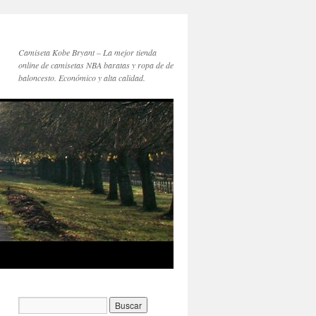
Camiseta Kobe Bryant – La mejor tienda
online de camisetas NBA baratas y ropa de de
baloncesto. Económico y alta calidad.