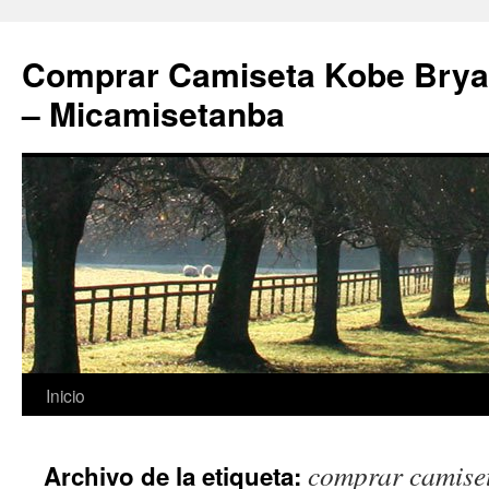
Comprar Camiseta Kobe Bryan
– Micamisetanba
Saltar
Inicio
al
comprar camiseta
Archivo de la etiqueta:
contenido