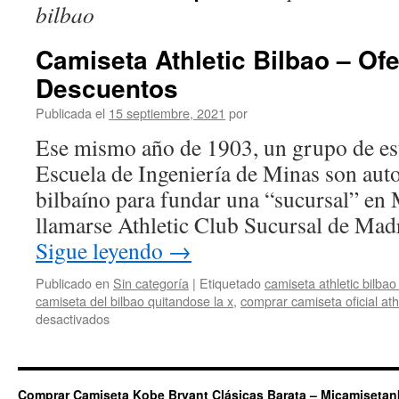
bilbao
Camiseta Athletic Bilbao – Ofe
Descuentos
Publicada el
15 septiembre, 2021
por
Ese mismo año de 1903, un grupo de est
Escuela de Ingeniería de Minas son auto
bilbaíno para fundar una “sucursal” en 
llamarse Athletic Club Sucursal de Mad
Sigue leyendo
→
Publicado en
Sin categoría
|
Etiquetado
camiseta athletic bilba
camiseta del bilbao quitandose la x
,
comprar camiseta oficial athl
en
desactivados
Camiseta
Athletic
Bilbao
–
Comprar Camiseta Kobe Bryant Clásicas Barata – Micamiseta