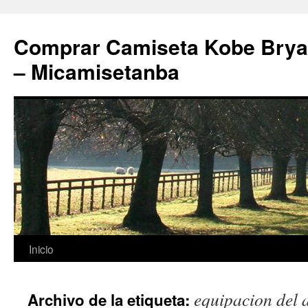
Comprar Camiseta Kobe Bryan
– Micamisetanba
Saltar
Inicio
al
equipacion del a
Archivo de la etiqueta:
contenido