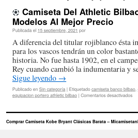
Camiseta Del Athletic Bilba
Modelos Al Mejor Precio
Publicada el
15 septiembre, 2021
por
A diferencia del titular rojiblanco ésta 
para los vascos tendrán un color bastant
historia. No fue hasta 1902, en el camp
Rey cuando cambió la indumentaria y s
Sigue leyendo
→
Publicado en
Sin categoría
|
Etiquetado
camiseta banco bilbao
,
en
equipacion portero athletic bilbao
|
Comentarios desactivados
Ca
De
Ath
Comprar Camiseta Kobe Bryant Clásicas Barata – Micamiseta
Bil
To
Lo