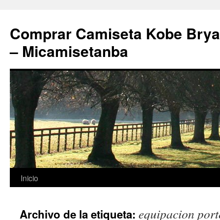
Comprar Camiseta Kobe Bryan
– Micamisetanba
Saltar
Inicio
al
equipacion porte
Archivo de la etiqueta:
contenido