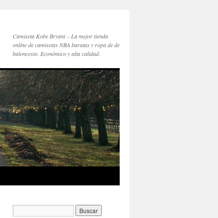
Camiseta Kobe Bryant – La mejor tienda
online de camisetas NBA baratas y ropa de de
baloncesto. Económico y alta calidad.