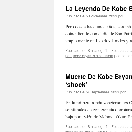
La Leyenda De Kobe Si
Publicada el
21 diciembre, 2023
por
Pero desde hace unos años, son más 
coincidiendo con el día de San Patri
ampliamente en Estados Unidos y 
Publicado en
Sin categoría
|
Etiquetado
c
pau
,
kobe bryant sin camiseta
|
Comentari
Muerte De Kobe Bryant
‘shock’
Publicada el
26 septiembre, 2023
por
En la primera ronda vencieron los 
semifinales de conferencia derrotar
baja por lesión de Mehmet Okur. 
Publicado en
Sin categoría
|
Etiquetado
c
kobe bryant sin camiseta
|
Comentarios d