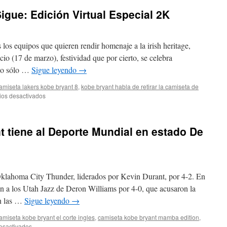
gue: Edición Virtual Especial 2K
los equipos que quieren rendir homenaje a la irish heritage,
cio (17 de marzo), festividad que por cierto, se celebra
no sólo …
Sigue leyendo
→
amiseta lakers kobe bryant 8
,
kobe bryant habla de retirar la camiseta de
en
os desactivados
La
Leyenda
De
 tiene al Deporte Mundial en estado De
Kobe
Sigue:
Edición
Virtual
Especial
Oklahoma City Thunder, liderados por Kevin Durant, por 4-2. En
2K
on a los Utah Jazz de Deron Williams por 4-0, que acusaron la
En las …
Sigue leyendo
→
amiseta kobe bryant el corte ingles
,
camiseta kobe bryant mamba edition
,
en
esactivados