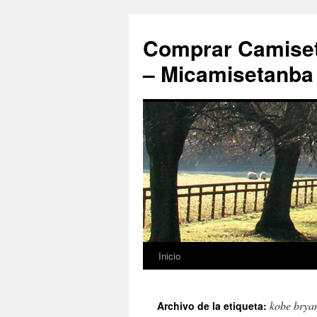
Comprar Camiset
– Micamisetanba
Inicio
Saltar
al
kobe bryan
Archivo de la etiqueta:
contenido