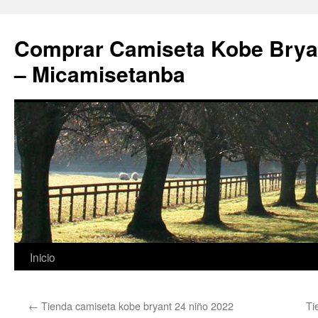
Comprar Camiseta Kobe Bryan
– Micamisetanba
Saltar
Inicio
al
←
Tienda camiseta kobe bryant 24 niño 2022
Ti
contenido