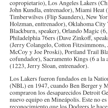
copropietario), Los Angeles Lakers (Ch
John Kundla, entrenador), Miami Heat 
Timberwilves (Flip Saunders), New Yor
Holzman, enttrenador), Oklahoma City
Blackburn, speaker), Orlando Magic (6,
Philadelphia 76ers (Dave Zinkoff, spea
(Jerry Colangelo, Cotton Fitzsimmons,
McCoy y Joe Proski), Portland Trail Bl
cofundador), Sacramento Kings (6 a la a
(1223, Jerry Sloan, entrenador).
Los Lakers fueron fundados en la Natio
(NBL) en 1947, cuando Ben Berger y M
compraron los desaparecidos Detroit Ge
nuevo equipo en Mineápolis. Este no es
reconocimiento que los Dodgers le hacen