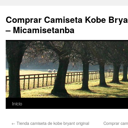
Comprar Camiseta Kobe Bryan
– Micamisetanba
Saltar
Inicio
al
←
Tienda camiseta de kobe bryant original
Comprar camis
contenido