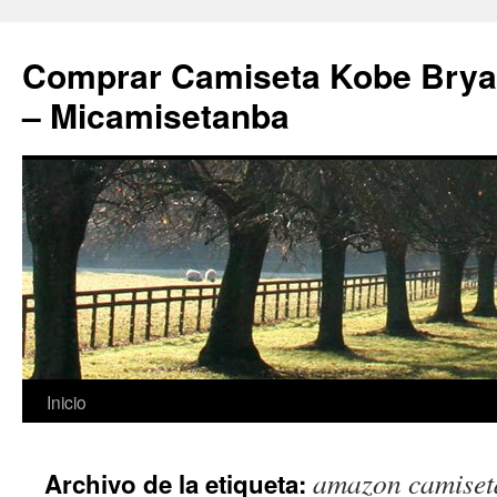
Comprar Camiseta Kobe Bryan
– Micamisetanba
Saltar
Inicio
al
amazon camiset
Archivo de la etiqueta:
contenido