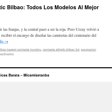
tic Bilbao: Todos Los Modelos Al Mejor
las franjas, y la central pasó a ser la roja. Pero Urzay volvió a
 recibió el encargo de diseñar las camisetas del centenario del
ndo
→
ilbao basket camiseta mumbru
,
camiseta athletic bilbao 3xl
,
equipacion
en
sactivados
Camiseta
Del
Athletic
icas Barata – Micamisetanba
Bilbao:
Todos
Los
Modelos
Al
Mejor
Precio