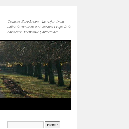
Camiseta Kobe Bryant – La mejor tienda
online de camisetas NBA baratas y ropa de de
baloncesto. Económico y alta calidad.