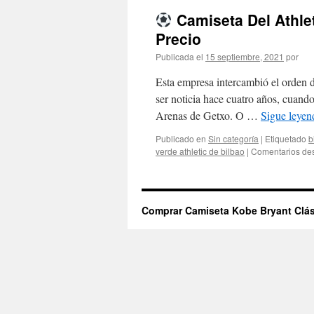
Camiseta Del Athle
Precio
Publicada el
15 septiembre, 2021
por
Esta empresa intercambió el orden de 
ser noticia hace cuatro años, cuando
Arenas de Getxo. O …
Sigue leye
Publicado en
Sin categoría
|
Etiquetado
b
verde athletic de bilbao
|
Comentarios de
Comprar Camiseta Kobe Bryant Clás