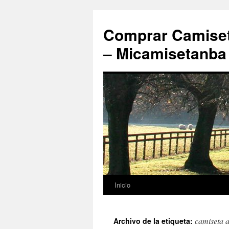
Comprar Camiset
– Micamisetanba
Inicio
Saltar
al
camiseta a
Archivo de la etiqueta:
contenido