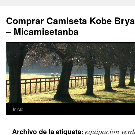
Comprar Camiseta Kobe Bryan
– Micamisetanba
Saltar
Inicio
al
equipacion verde
Archivo de la etiqueta:
contenido