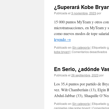
¿Superará Kobe Bryan
Publicada el
3 noviembre, 2023
por
15 000 puntos MyTeam y otros conte
microtransacciones, en MyTeam y s
como nuevos modos de tope salarial
leyendo
→
Publicado en
Sin categoría
|
Etiquetado
c
e
kobe bryant
|
Comentarios desactivados
¿
K
B
En Serio, ¿adónde Vas
A
M
Publicada el
26 septiembre, 2023
por
J
Los 35,4 puntos por partido de Brya
vez. Wilt Chamberlain (13), Elgin 
Abdul-Jabbar (33), Shaquille O’N
Publicado en
Sin categoría
|
Etiquetado
c
camisetas nike kobe bryant
|
Comentarios