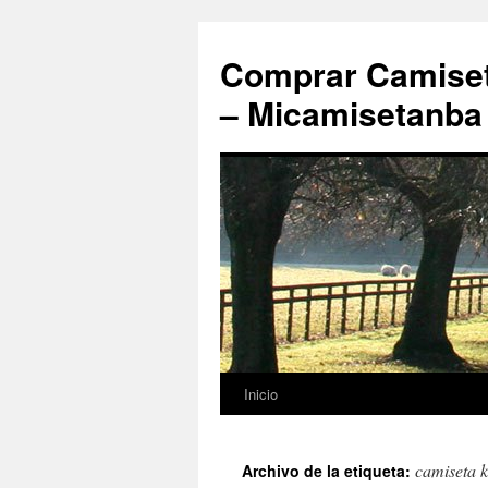
Comprar Camiset
– Micamisetanba
Inicio
Saltar
al
camiseta k
Archivo de la etiqueta:
contenido