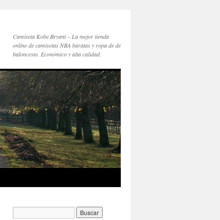
Camiseta Kobe Bryant – La mejor tienda
online de camisetas NBA baratas y ropa de de
baloncesto. Económico y alta calidad.