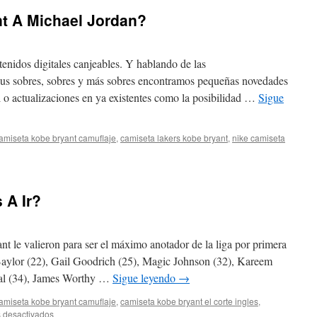
t A Michael Jordan?
nidos digitales canjeables. Y hablando de las
us sobres, sobres y más sobres encontramos pequeñas novedades
 o actualizaciones en ya existentes como la posibilidad …
Sigue
amiseta kobe bryant camuflaje
,
camiseta lakers kobe bryant
,
nike camiseta
n
Superará
obe
ryant
 A Ir?
ichael
ordan?
nt le valieron para ser el máximo anotador de la liga por primera
Baylor (22), Gail Goodrich (25), Magic Johnson (32), Kareem
eal (34), James Worthy …
Sigue leyendo
→
amiseta kobe bryant camuflaje
,
camiseta kobe bryant el corte ingles
,
en
 desactivados