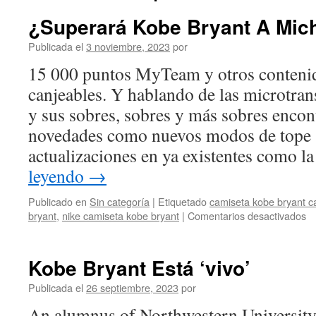
¿Superará Kobe Bryant A Mic
Publicada el
3 noviembre, 2023
por
15 000 puntos MyTeam y otros contenid
canjeables. Y hablando de las microtr
y sus sobres, sobres y más sobres enco
novedades como nuevos modos de tope s
actualizaciones en ya existentes como l
leyendo
→
Publicado en
Sin categoría
|
Etiquetado
camiseta kobe bryant c
e
bryant
,
nike camiseta kobe bryant
|
Comentarios desactivados
¿
K
Br
Kobe Bryant Está ‘vivo’
A
Mi
Publicada el
26 septiembre, 2023
por
Jo
An alumnus of Northwestern University