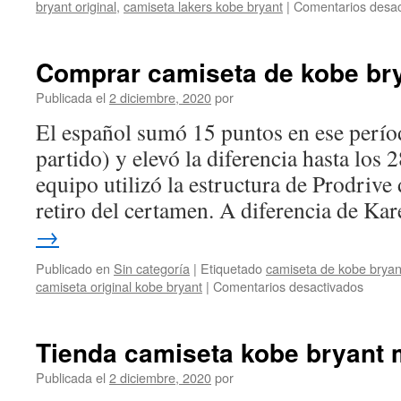
bryant original
,
camiseta lakers kobe bryant
|
Comentarios desac
Comprar camiseta de kobe bry
Publicada el
2 diciembre, 2020
por
El español sumó 15 puntos en ese períod
partido) y elevó la diferencia hasta los 
equipo utilizó la estructura de Prodrive
retiro del certamen. A diferencia de K
→
Publicado en
Sin categoría
|
Etiquetado
camiseta de kobe bryan
en
camiseta original kobe bryant
|
Comentarios desactivados
Compr
camise
de
Tienda camiseta kobe bryant 
kobe
bryant
Publicada el
2 diciembre, 2020
por
de