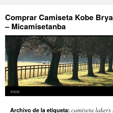
Comprar Camiseta Kobe Bryan
– Micamisetanba
Saltar
Inicio
al
camiseta lakers
Archivo de la etiqueta:
contenido