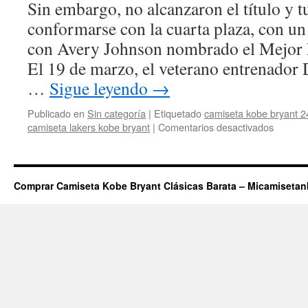
Sin embargo, no alcanzaron el título y 
los
lakers
conformarse con la cuarta plaza, con un
con Avery Johnson nombrado el Mejor 
El 19 de marzo, el veterano entrenador
…
Sigue leyendo
→
Publicado en
Sin categoría
|
Etiquetado
camiseta kobe bryant 2
en
camiseta lakers kobe bryant
|
Comentarios desactivados
Tienda
camiset
kobe
bryant
Comprar Camiseta Kobe Bryant Clásicas Barata – Micamiseta
mujer