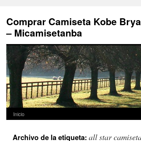
Comprar Camiseta Kobe Bryan
– Micamisetanba
Saltar
Inicio
al
all star camise
Archivo de la etiqueta:
contenido