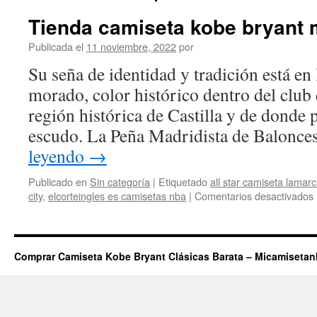
Tienda camiseta kobe bryant 
Publicada el
11 noviembre, 2022
por
Su seña de identidad y tradición está en
morado, color histórico dentro del club 
región histórica de Castilla y de donde 
escudo. La Peña Madridista de Balonc
leyendo
→
Publicado en
Sin categoría
|
Etiquetado
all star camiseta lamar
city
,
elcorteingles es camisetas nba
|
Comentarios desactivados
Comprar Camiseta Kobe Bryant Clásicas Barata – Micamiseta