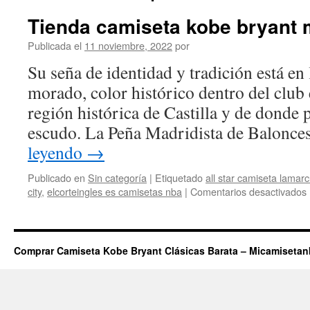
Tienda camiseta kobe bryant 
Publicada el
11 noviembre, 2022
por
Su seña de identidad y tradición está en
morado, color histórico dentro del club 
región histórica de Castilla y de donde 
escudo. La Peña Madridista de Balonc
leyendo
→
Publicado en
Sin categoría
|
Etiquetado
all star camiseta lamar
city
,
elcorteingles es camisetas nba
|
Comentarios desactivados
Comprar Camiseta Kobe Bryant Clásicas Barata – Micamiseta