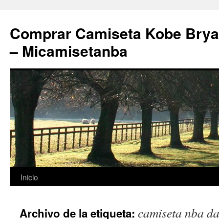
Comprar Camiseta Kobe Bryan
– Micamisetanba
Saltar
Inicio
al
camiseta nba dal
Archivo de la etiqueta:
contenido