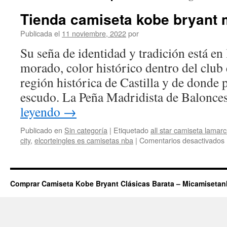
Tienda camiseta kobe bryant 
Publicada el
11 noviembre, 2022
por
Su seña de identidad y tradición está en
morado, color histórico dentro del club 
región histórica de Castilla y de donde 
escudo. La Peña Madridista de Balonc
leyendo
→
Publicado en
Sin categoría
|
Etiquetado
all star camiseta lamar
city
,
elcorteingles es camisetas nba
|
Comentarios desactivados
Comprar Camiseta Kobe Bryant Clásicas Barata – Micamiseta