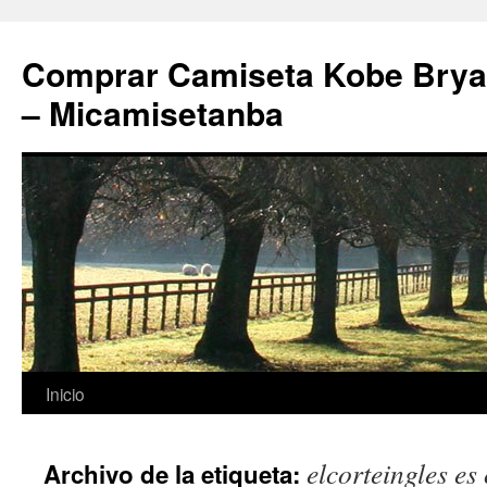
Comprar Camiseta Kobe Bryan
– Micamisetanba
Saltar
Inicio
al
elcorteingles es
Archivo de la etiqueta:
contenido